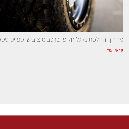
מדריך החלפת גלגל חלופי ברכב מיצובישי ספייס סטאר
קרא/י עוד