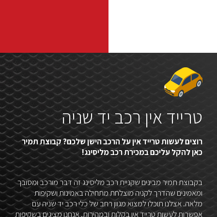
טרייד אין רכב יד שניה
רוצים לעשות טרייד אין על הרכב הישן שלכם? קבוצת תמיר
כאן להקל עליכם במכירת רכב מליסינג!
בקבוצת תמיר מבינים שקניית רכב מליסינג זה דבר מורכב ומסובך
ומאמינים שהדרך לקניה מוצלחת מתחילה באמינות ושקיפות
מלאה. אצלנו תוכלו למצוא מגוון רחב של כלי רכב יד שניה עם
אפשרות לעשות טרייד אין בקלות ובמהירות. אנחנו מציגים בשקיפות