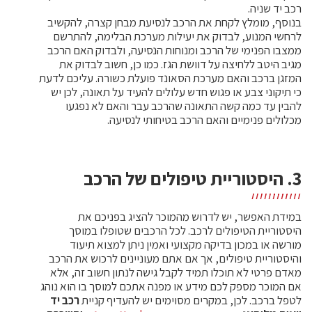
רכב יד שניה.
בנוסף, מומלץ לקחת את הרכב לנסיעת מבחן קצרה, להקשיב
לרחשי המנוע, לבדוק את יעילות מערכת הבלימה, להתרשם
ממצבו הפנימי של הרכב ומנוחות הנסיעה, ולבדוק האם הרכב
מגיב היטב ללחיצה על דוושת הגז. כמו כן, חשוב לבדוק את
המזגן ברכב והאם מערכת הסאונד פועלת כשורה. עליכם לדעת
כי תיקוני צבע או פגוש חדש עלולים להעיד על תאונה, לכן יש
להבין עד כמה קשה התאונה שהרכב עבר והאם לא נפגעו
מכלולים פנימיים והאם הרכב בטיחותי לנסיעה.
3. היסטוריית טיפולים של הרכב
במידת האפשר, יש לדרוש מהמוכר להציג בפניכם את
היסטוריית הטיפולים לרכב. לכל הרכבים שטופלו במוסך
מורשה או במכון בדיקה מקצועי ואמין ניתן למצוא תיעוד
והיסטוריית טיפולים, אך אם אתם מעוניינים לרכוש את הרכב
מאדם פרטי לא תוכלו תמיד לקבל גישה לנתון חשוב זה, אלא
אם המוכר מספק לכם מידע או מפנה אתכם למוסך בו הוא נוהג
לטפל ברכב. לכן, במקרים מסוימים יש להעדיף קניית
רכב יד