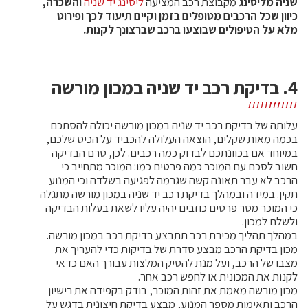
שניה מליסינג
מקבוצת רכב המציעה
ליסינג יד שניה
והשכרה,
כיוון שכל הרכבים מטופלים בזמן וקיים תיעוד לכך ופירוט
מלא על הטיפולים שבוצעו ברכב שברצונך לקנות.
4. בדיקת רכב יד שניה במכון מורשה
עלותה של בדיקת רכב יד שניה במכון מורשה יכולה להסתכם
בכמה מאות שקלים, הוצאה העלולה להכביד על הכיס שלכם,
במיוחד אם בכוונתכם לבדוק כמה רכבים. לכן, טרם הבדיקה
חשוב לסכם עם המוכר כמה פרטים כמו: המוכר מתחייב כי
הרכב לא עבר תאונה קשה שגרמה לפגיעה בשלדה וכי המנוע
תקין. במידה ובמהלך בדיקת רכב יד שניה במכון מורשה מתגלה
כי המוכר מסר פרטים כוזבים יהיה עליו לשאת בעלות הבדיקה
ולשלם למכון.
במהלך תהליך מכירת רכב תתבצע בדיקת רכב במכון מורשה.
מכון בדיקת הרכב מבצע סדרת של בדיקות כדי להעריך את
מצבו של הרכב, ועל מנת להסיק המלצות עבורך האם כדאי
לקנות את המכונית או לחפש רכב אחר.
מכון מורשה מאמת את זהות המוכר, בודק בקפידה את רישיון
הרכב ותאימות מספר המנוע, מבצע בדיקת חיצונית בדגש על