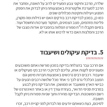
שלדה, מרכב ותיקוני צבע המעידים לרוב על תאונה, ומחבר את
הרכב למערכת אלקטרונית באמצעותה ניתן לבדוק את הספק
המנוע ויעילות ותקינות מכלולים שונים.
כמו כן, במכון לבדיקת רכב בודקים האם יש נזילות ומה מקורן,
פליטת מזהמים, מצב הצמיגים, תפקוד מערכות החשמל ועוד.
בסיום תקבלו דו”ח מפורט המלווה בהסברים אודות מצבו של
הרכב והמלצות האם כדאי לרכוש אותו או לא.
5. בדיקת עיקולים ושיעבוד
אם הרכב עבר בהצלחה בדיקה במכון מורשה ואתם משוכנעים
ומעוניינים לקנות אותו, עליכם לבדוק כי הרכב נקי מעיקולים או
שיעבוד. רכבים רבים נרכשים באמצעות חברות מימון וגם
המצב הכלכלי גרם לכך כי אחד מכל שלושה רכבים הנעים על
כבישי הארץ משועבד או ממושכן. את הבדיקה ניתן לבצע
במרבית סניפי הדואר, בעזרת עורך דין או באתר האינטרנט של
רשם המשכונות. הבדיקה מהירה ותוך שניות ספורות ניתן לקבל
תשובה.
לסיכום, כעת כשאתם יודעים מה לבדוק לפני קניית רכב, זכרו