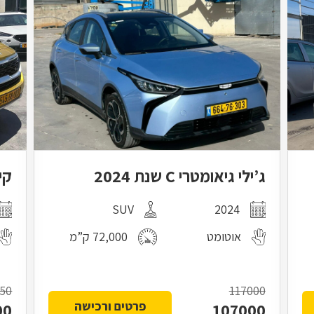
קיה סלטוס 2023
טויו
2023
ג'יפון
אוטומט
47,000 ק”מ
121150
פרטים ורכישה
0
109000