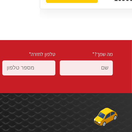
מה שמך?*
טלפון לחזרה*