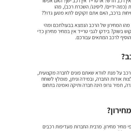
ין רכב חדש? או טרייד אין רכב ישן? האם אפשר
 (כמה ידיים/ ליסינג/ השכרת רכב), מהו
טיחות ברכב, האם אתם זקוקים לתא מטען גדול?
 מהו המחירון של הרכב הנמצא בבעולתכם ומהי
ש בשוק? בידקו לגבי טרייד אין במחיר מחירון כדי
להוסיף לרכב המתאים עבורכם.
ב?
 רכב על מנת לוודא שאתם פונים לחברה מקצועית,
צות אודות החברה, ובמידה וניתן, מומלץ לשוחח
ה, תמיר גרופ הינה חברה ותיקה ואמינה בתחום
מחירון?
פי מחיר מחירון. מרבית החברות מעדיפות רכבים