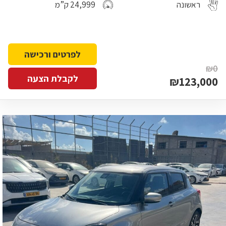
ראשונה
24,999 ק”מ
לפרטים ורכישה
₪0
לקבלת הצעה
₪123,000