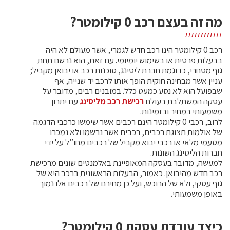
מה זה בעצם רכב 0 קילומטר?
רכב 0 קילומטר הינו רכב חדש לגמרי, אשר מעולם לא היה
בבעלות פרטית או בשימוש יומיומי. עם זאת, הוא נרשם תחת
גוף מסחרי, כדוגמת חברת ליסינג, סוכנות רכב או יבואן מקביל;
עניין אשר מבחינה חוקית הופך אותו לרכב יד שנייה, אף
שבפועל הוא לא נסע כמעט כלל. במובנים רבים, מדובר על
עסקה המשתלבת בעולם
רכישת רכב מליסינג
עם יתרון
משמעותי במחיר ובזמינות.
לרוב, רכבי 0 קילומטר הינם רכבים אשר שימשו כרכבי הדגמה
של אולמות תצוגת רכבים, רכבים אשר נרשמו ולא נמכרו
מטעמי מלאי או רכבי יבוא מקביל של רכבים מחו”ל על ידי
חברות הליסינג השונות.
למעשה, מדובר בעסקה המאופיינת באלמנטים שונים מרכישת
רכב חדש מהיבואן. כאמור, הבעלות הראשונית ברכב היא של
גוף עסקי, ולא של הרוכש, ועל כן מחירם של רכבים אלו נמוך
באופן משמעותי.
כיצד עובדת עסקת 0 קילומטר?