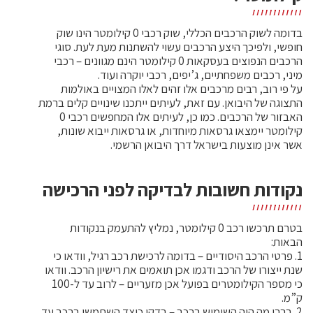
בדומה לשוק הרכבים הכללי, שוק רכבי 0 קילומטר הינו שוק
חופשי, ולפיכך היצע הרכבים עשוי להשתנות מעת לעת. סוגי
הרכבים הנפוצים בעסקאות 0 קילומטר הינם מגוונים – רכבי
מיני, רכבים משפחתיים, ג’יפים, רכבי יוקרה ועוד.
על פי רוב, רבים מרכבים אלו זהים לאלו המצויים באולמות
התצוגה של היבואן. עם זאת, לעיתים ייתכנו שינויים קלים ברמת
האבזור של הרכבים. כמו כן, לעיתים אלו המחפשים רכבי 0
קילומטר יימצאו גרסאות מיוחדות, או גרסאות ייבוא שונות,
אשר אינן מוצעות בישראל דרך היבואן הרשמי.
נקודות חשובות לבדיקה לפני הרכישה
בטרם תרכשו רכב 0 קילומטר, נמליץ להתעמק בנקודות
הבאות:
1. פרטי הרכב היסודיים – בדומה לרכישת רכב רגיל, וודאו כי
שנת ייצורו של הרכב ודגמו אכן תואמים את רישיון הרכב. וודאו
כי מספר הקילומטרים בפועל אכן מזעריים – לרוב עד ל-100
ק”מ.
2. בררו מה היה השימוש ברכב – בדקו כיצד השתמשו ברכב עד