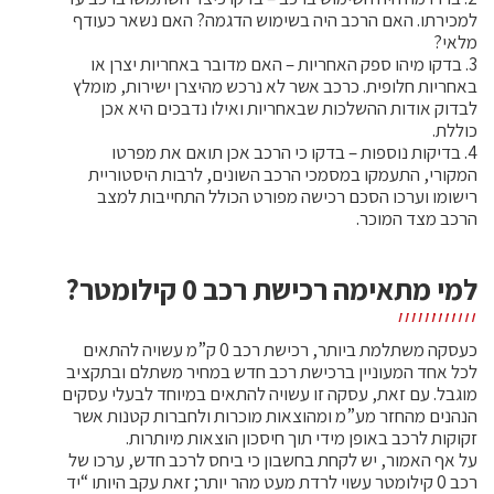
למכירתו. האם הרכב היה בשימוש הדגמה? האם נשאר כעודף
מלאי?
3. בדקו מיהו ספק האחריות – האם מדובר באחריות יצרן או
באחריות חלופית. כרכב אשר לא נרכש מהיצרן ישירות, מומלץ
לבדוק אודות ההשלכות שבאחריות ואילו נדבכים היא אכן
כוללת.
4. בדיקות נוספות – בדקו כי הרכב אכן תואם את מפרטו
המקורי, התעמקו במסמכי הרכב השונים, לרבות היסטוריית
רישומו וערכו הסכם רכישה מפורט הכולל התחייבות למצב
הרכב מצד המוכר.
למי מתאימה רכישת רכב 0 קילומטר?
כעסקה משתלמת ביותר, רכישת רכב 0 ק”מ עשויה להתאים
לכל אחד המעוניין ברכישת רכב חדש במחיר משתלם ובתקציב
מוגבל. עם זאת, עסקה זו עשויה להתאים במיוחד לבעלי עסקים
הנהנים מהחזר מע”מ ומהוצאות מוכרות ולחברות קטנות אשר
זקוקות לרכב באופן מידי תוך חיסכון הוצאות מיותרות.
על אף האמור, יש לקחת בחשבון כי ביחס לרכב חדש, ערכו של
רכב 0 קילומטר עשוי לרדת מעט מהר יותר; זאת עקב היותו “יד