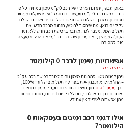
באופן טבעי, יתרונו המרכזי של רכב 0 ק”מ טמון במחירו. על פי
רוב, רכישת רכב 0 ק”מ תיעשה בהנחה של אלפי שקלים ממחיר
המחירון. כמו כן, תשלום מס הרישום של רכבים אלו כבר שולם
על ידי היבואן, מה שיחסוך לרוכש, הנהנה מרכב חדש, את
תשלום המס. מעבר לכך, מדובר ברכישת רכב חדש ללא זמן
המתנה ממושך; זאת מכיוון שהרכב כבר נמצא בארץ, ולמעשה
מוכן למסירה.
אפשרויות מימון לרכב 0 קילומטר
ניתן למנות מגוון פתרונות מימון נוחים לצורך רכישת רכב 0 ק”מ
– החל מהלוואות בנקאיות בפריסת תשלומים של עד 100%,
דרך
מימון ליסינג
תוך תשלום חודשי נוח ועד למימון בתנאים
מיוחדים דרך תמיר גרופ, הכולל ריביות נמוכות, החזר דחוי או
מתן אפשרות לטרייד אין עתידי.
אילו דגמי רכב זמינים בעסקאות 0
קילומטר?