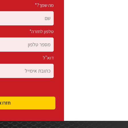
מה שמך?*
טלפון לחזרה*
דוא"ל