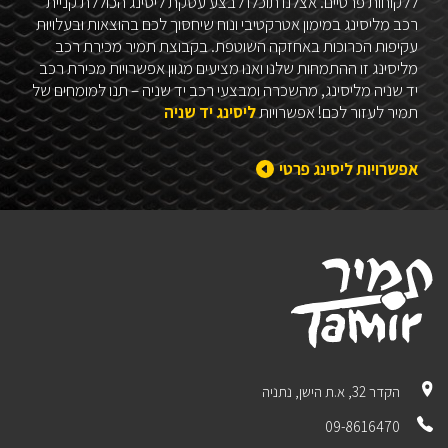
ללקוחות פרטיים. אצלנו תוכלו לבצע עסקת ליסינג הכוללת קניית
רכב מליסינג במימון אטרקטיבי ונוח שיחסוך לכם בהוצאות ובעלויות
עקיפות הכרוכות באחזקה השוטפת. בקבוצת תמיר מכירת רכב
מליסינג זו ההתמחות שלנו ואנו מציעים מגוון אפשרויות מכירת רכב
יד שניה מליסינג, מהשכרה ומבצעי רכב יד שניה – תנו למומחים של
תמיר לעזור לכם! אפשרויות
ליסינג יד שניה
אפשרויות ליסינג פרטי
הקדר 32, א.ת הישן, נתניה
09-8616470