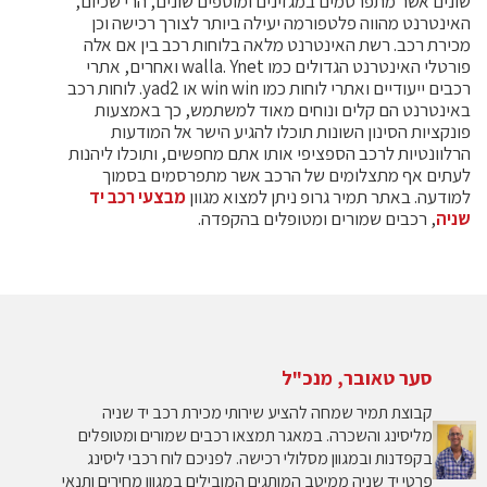
שונים אשר מתפרסמים במגזינים ומוספים שונים, הרי שכיום,
האינטרנט מהווה פלטפורמה יעילה ביותר לצורך רכישה וכן
מכירת רכב. רשת האינטרנט מלאה בלוחות רכב בין אם אלה
פורטלי האינטרנט הגדולים כמו walla. Ynet ואחרים, אתרי
רכבים ייעודיים ואתרי לוחות כמו win win או yad2. לוחות רכב
באינטרנט הם קלים ונוחים מאוד למשתמש, כך באמצעות
פונקציות הסינון השונות תוכלו להגיע הישר אל המודעות
הרלוונטיות לרכב הספציפי אותו אתם מחפשים, ותוכלו ליהנות
לעתים אף מתצלומים של הרכב אשר מתפרסמים בסמוך
למודעה. באתר תמיר גרופ ניתן למצוא מגוון
מבצעי רכב יד
שניה
, רכבים שמורים ומטופלים בהקפדה.
סער טאובר, מנכ"ל
קבוצת תמיר שמחה להציע שירותי מכירת רכב יד שניה
מליסינג והשכרה. במאגר תמצאו רכבים שמורים ומטופלים
בקפדנות ובמגוון מסלולי רכישה. לפניכם לוח רכבי ליסינג
פרטי יד שניה ממיטב המותגים המובילים במגוון מחירים ותנאי