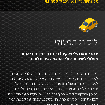
אפשרויות טרייד אין רכב יד שניה
ליסינג תפעולי
עצמאים או בעלי עסקים? בקבוצת תמיר תמצאו מגוון
מסלולי ליסינג תפעולי בהתאמה אישית לעסק.
בקבוצת תמיר מבינים את הצורך של החברות והארגונים שרוצים
לעשות מיקור חוץ לצי הרכב שלהם ומאמינים שהשיטה המועדפת
לעסקת ליסינג תפעולי היא מחירים משתלמים ונוחות מקסימלית.
אצלנו תוכלו לבצע עסקת ליסינג הכוללת מכירת רכב מליסינג
במימון אטרקטיבי ונוח שיחסוך לכם בהוצאות ובעלויות עקיפות וינכה
לכם את המאזן מסעיפי פחת והון. בליסינג תפעולי של קבוצת תמיר
תיהנו מליווי אישי, שירות מהיר ומקצועי.