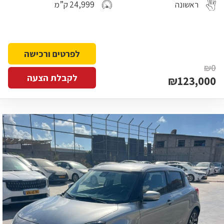
ראשונה
24,999 ק”מ
לפרטים ורכישה
₪0
לקבלת הצעה
₪123,000