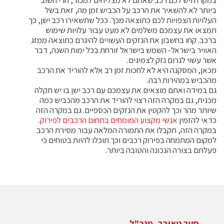
במקרה ויש לכם רכב שאתם לא מצליחים למכור, הרי חשוב
ביותר לא להשאיר את הרכב על הכביש זמן מה, זאת בשל
העלויות הצפויות לכם כתוצאה מכך. ככל שתשאירו רכב ישן, כך
תמצאו את עצמכם משלמים לא מעט עבור עלויות שימוש
ברכב. קחו בחשבון את הנזקים העשויים להיגרם כתוצאה ממזג
האוויר בישראל- השמש בישראל זורחת בכל ימות השנה, דבר
אשר עשוי לגרום נזק לצמיגים.
מכאן, המסקנה היא לא לחכות זמן רב אלא להוריד את הרכב
מהכביש במהירות רבה.
גם במידה ואתם מוצאים את עצמכם עם רכב ישן בו יש תקלה
מכנית, גם במקרה הזה רצוי להוריד את הרכב מהכביש כמה
שיותר מהר וכך להקטין את הנזקים הכספיים. גם במקרה הזה
כדאי להזמין
אנשי מקצוע המומחים בתחום הרכבים לפירוק
.
במקרה הזה, תקבלו את התמורה המלאה עבור מסירת הרכב
למקום המתמחה בפירוק רכבים וכך תוכלו להיות בטוחים כי
פעלתם בצורה הנכונה והטובה ביותר.
סער טאובר, מנכ"ל