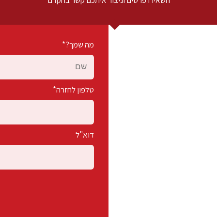
מה שמך?*
טלפון לחזרה*
דוא"ל