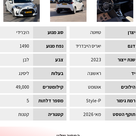
יצרן
טויוטה
סוג מנוע
היברידי
דגם
יאריס הייבדריד
נפח מנוע
1490
שנת ייצור
2023
צבע
לבן
יד
ראשונה
בעלות
ליסינג
הילוכים
אוטומט
קילומטרים
49,000
רמת גימור
Style-P
מספר דלתות
5
תוקף הטסט
מאי 2026
קטגוריה
קטנות