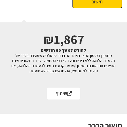
₪
1,867
לחודש למשך
60
חודשים
מחשבון המימון המצוי באתר הנו בגדר סימולציה משוערת בלבד של
העמדת הלוואה ללא ריבית ונועד לצורכי המחשה בלבד. החישובים אינם
מחייבים את הגורם המממן ו/או את קבוצת תמיר להעמדת ההלוואה, אם
תועמד למשתמש, או לתנאים שבה היא תועמד.
שיתוף
תיאור הרכב