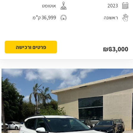
2023
אוטומט
ראשונה
36,999 ק”מ
פרטים ורכישה
₪83,000