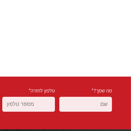
מה שמך?*
טלפון לחזרה*